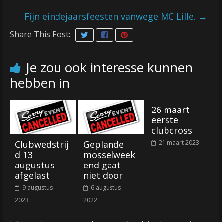
Fijn eindejaarsfeesten vanwege MC Lille.
→
Share This Post:
Je zou ook interesse kunnen
hebben in
26 maart
eerste
clubcross
Clubwedstrij
Geplande
21 maart 2023
d 13
mosselweek
augustus
end gaat
afgelast
niet door
9 augustus
6 augustus
2023
2022