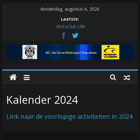
Skip
donderdag, augustus 6, 2026
to
Laatste:
Vergunning voor één wedstrijd bij
content
MotoClub Lille
Vergunning voor één wedstrijd bij
MotoClub Lille
emxforall
Geluid
MC
Regionale vergunning 2026
Lille
Kalender 2024
Link naar de voorlopige activiteiten in 2024